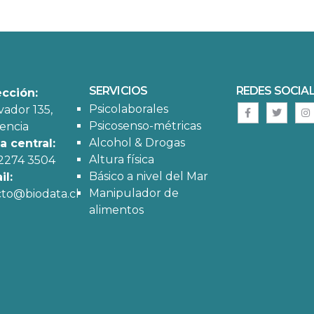
SERVICIOS
REDES SOCIA
ección:
Psicolaborales
vador 135,
Psicosenso-métricas
encia
Alcohol & Drogas
 central:
Altura física
 2274 3504
Básico a nivel del Mar
il:
Manipulador de
to@biodata.cl
alimentos