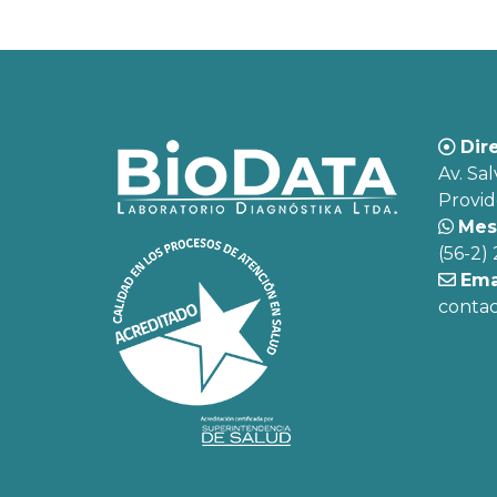
Dir
Av. Sal
Provid
Mesa
(56-2)
Ema
contac