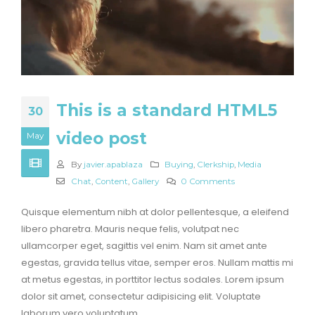
This is a standard HTML5
30
video post
May
By
javier.apablaza
Buying
,
Clerkship
,
Media
Chat
,
Content
,
Gallery
0 Comments
Quisque elementum nibh at dolor pellentesque, a eleifend
libero pharetra. Mauris neque felis, volutpat nec
ullamcorper eget, sagittis vel enim. Nam sit amet ante
egestas, gravida tellus vitae, semper eros. Nullam mattis mi
at metus egestas, in porttitor lectus sodales. Lorem ipsum
dolor sit amet, consectetur adipisicing elit. Voluptate
laborum vero voluptatum.