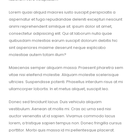
Lorem quasi aliquid maiores iusto suscipit perspiciatis a
aspernatur et fuga repudiandae deleniti excepturi nesciunt
animi reprehenderit similique sit. ipsum dolor sit amet,
consectetur adipisicing elit. Qui at laborum nulla quae
quibusdam molestias earum suscipit dolorum debitis hic
sint asperiores maxime deserunt neque explicabo
molestiae autem totam illum?
Maecenas semper aliquam massa. Praesent pharetra sem
vitae nisi eleifend molestie. Aliquam molestie scelerisque
ultricies. Suspendisse potenti. Phasellus interdum risus at mi
ullamcorper lobortis. In et metus aliquet, suscipit leo.
Donec sed tincidunt lacus. Duis vehicula aliquam
vestibulum. Aenean at mollis mi. Cras ac urna sed nisi
auctor venenatis ut id sapien. Vivamus commodo lacus
lorem, a tristique sapien tempus non. Donec fringilla cursus
porttitor. Morbi quis massa id mi pellentesque placerat.