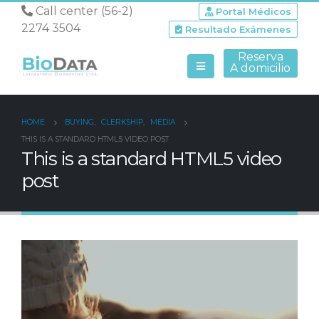
Call center (56-2)
Portal Médicos
2274 3504
Resultado Exámenes
Reserva
A domicilio
HOME
BUYING
,
CLERKSHIP
,
MEDIA
THIS IS A STANDARD HTML5 VIDEO POST
This is a standard HTML5 video
post