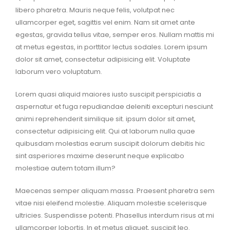
libero pharetra. Mauris neque felis, volutpat nec
ullamcorper eget, sagittis vel enim. Nam sit amet ante
egestas, gravida tellus vitae, semper eros. Nullam mattis mi
at metus egestas, in porttitor lectus sodales. Lorem ipsum
dolor sit amet, consectetur adipisicing elit. Voluptate
laborum vero voluptatum.
Lorem quasi aliquid maiores iusto suscipit perspiciatis a
aspernatur et fuga repudiandae deleniti excepturi nesciunt
animi reprehenderit similique sit. ipsum dolor sit amet,
consectetur adipisicing elit. Qui at laborum nulla quae
quibusdam molestias earum suscipit dolorum debitis hic
sint asperiores maxime deserunt neque explicabo
molestiae autem totam illum?
Maecenas semper aliquam massa. Praesent pharetra sem
vitae nisi eleifend molestie. Aliquam molestie scelerisque
ultricies. Suspendisse potenti. Phasellus interdum risus at mi
ullamcorper lobortis. In et metus aliquet, suscipit leo.