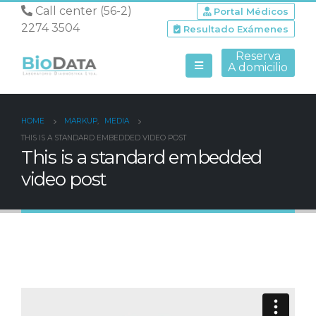
Call center (56-2)
Portal Médicos
2274 3504
Resultado Exámenes
Reserva
A domicilio
HOME
MARKUP
,
MEDIA
THIS IS A STANDARD EMBEDDED VIDEO POST
This is a standard embedded
video post