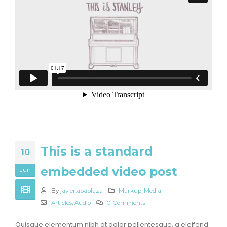
This is a standard
10
embedded video post
Jun
By
javier.apablaza
Markup
,
Media
Articles
,
Audio
0 Comments
Quisque elementum nibh at dolor pellentesque, a eleifend